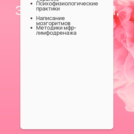
Психофизиологические
ЭФФЕКТИВНЫЙ,
практики
Написание
КОТОРЫЙ
мозгоритмов
Методики мфр-
ВКЛЮЧАЕТ:
лимфодренажа