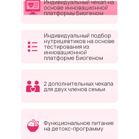
Индивидуальный чекап на
ВЫ ПОЛУЧИТЕ:
основе инновационной
платформы Биогеном
Индивидуальный подбор
нутрицевтиков на основе
тестирования из
инновационной
платформе Биогеном
2 дополнительных чекапа
для двух членов семьи
Функциональное питание
на детокс-программу