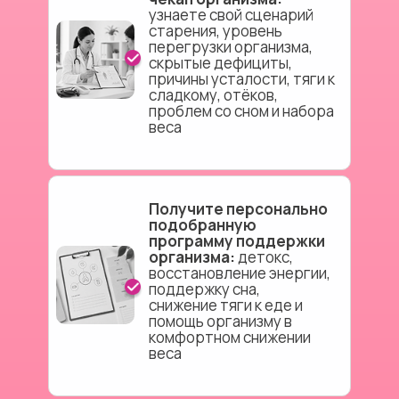
узнаете свой сценарий
старения, уровень
перегрузки организма,
скрытые дефициты,
причины усталости, тяги к
сладкому, отёков,
проблем со сном и набора
веса
Получите персонально
подобранную
программу поддержки
организма:
детокс,
восстановление энергии,
поддержку сна,
снижение тяги к еде и
помощь организму в
комфортном снижении
веса