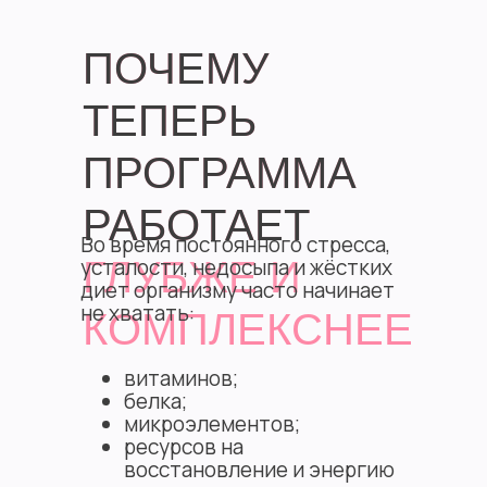
ПОЧЕМУ
ТЕПЕРЬ
ПРОГРАММА
РАБОТАЕТ
Во время постоянного стресса,
усталости, недосыпа и жёстких
ГЛУБЖЕ И
диет организму часто начинает
не хватать:
КОМПЛЕКСНЕЕ
витаминов;
белка;
микроэлементов;
ресурсов на
восстановление и энергию