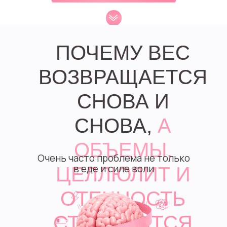
ПОЧЕМУ ВЕС
ВОЗВРАЩАЕТСЯ
СНОВА И
СНОВА,
А
ОБЪЕМЫ,
Очень часто проблема не только
в еде и силе воли
ЦЕЛЛЮЛИТ И
ОТЕЧНОСТЬ
СТАНОВЯТСЯ