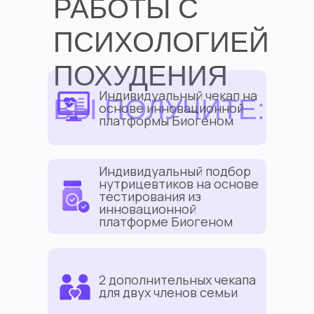
РАБОТЫ С
ПСИХОЛОГИЕЙ
ПОХУДЕНИЯ
Индивидуальный чекап на
ВЫ ПОЛУЧИТЕ:
основе инновационной
платформы Биогеном
Индивидуальный подбор
нутрицевтиков на основе
тестирования из
инновационной
платформе Биогеном
2 дополнительных чекапа
для двух членов семьи