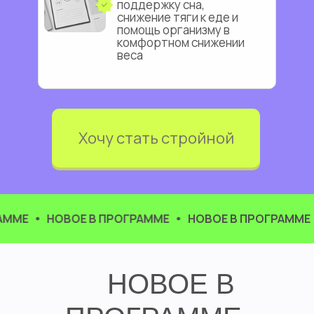
поддержку сна,
снижение тяги к еде и
помощь организму в
комфортном снижении
веса
Хочу стать стройной
Е
НОВОЕ В ПРОГРАММЕ
НОВОЕ В ПРОГРАММЕ
Н
НОВОЕ В