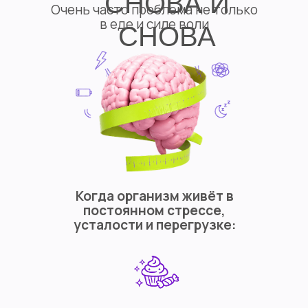
СНОВА И
Очень часто проблема не только
в еде и силе воли
СНОВА
Когда организм живёт в
постоянном стрессе,
усталости и перегрузке: